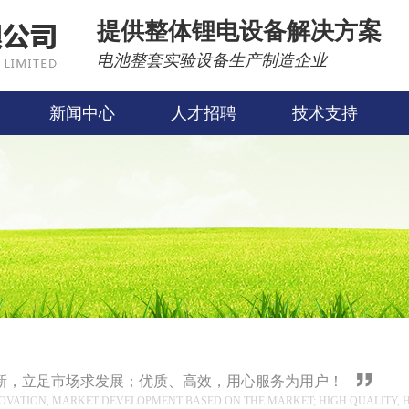
提供整体锂电设备解决方案
电池整套实验设备生产制造企业
新闻中心
人才招聘
技术支持
新，立足市场求发展；优质、高效，用心服务为用户！
VATION, MARKET DEVELOPMENT BASED ON THE MARKET; HIGH QUALITY, HIG