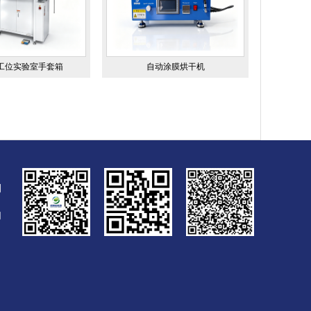
工位实验室手套箱
自动涂膜烘干机
例
们