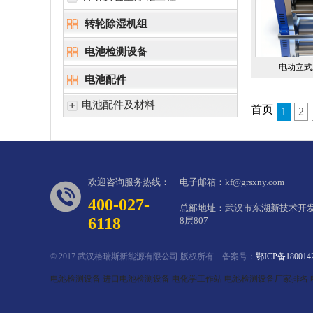
转轮除湿机组
电池检测设备
电动立式
电池配件
电池配件及材料
首页
1
2
欢迎咨询服务热线：
电子邮箱：kf@grsxny.com
400-027-
总部地址：武汉市东湖新技术开发
6118
8层807
© 2017 武汉格瑞斯新能源有限公司 版权所有 备案号：
鄂ICP备180014
电池检测设备
进口电池检测设备
电化学工作站
电池检测设备厂家排名