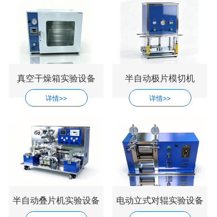
真空干燥箱实验设备
半自动极片模切机
详情>>
详情>>
半自动叠片机实验设备
电动立式对辊实验设备