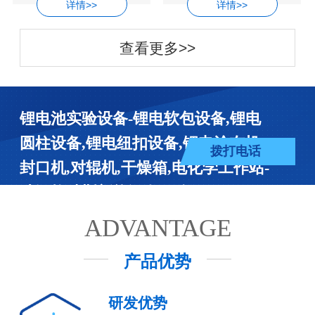
详情>>
详情>>
查看更多>>
锂电池实验设备-锂电软包设备,锂电
圆柱设备,锂电纽扣设备,锂电涂布机,
拨打电话
封口机,对辊机,干燥箱,电化学工作站-
武汉格瑞斯新能源有限公司
ADVANTAGE
产品优势
研发优势