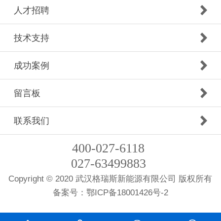
人才招聘
技术支持
成功案例
留言板
联系我们
400-027-6118
027-63499883
Copyright © 2020 武汉格瑞斯新能源有限公司 版权所有
备案号：
鄂ICP备18001426号-2